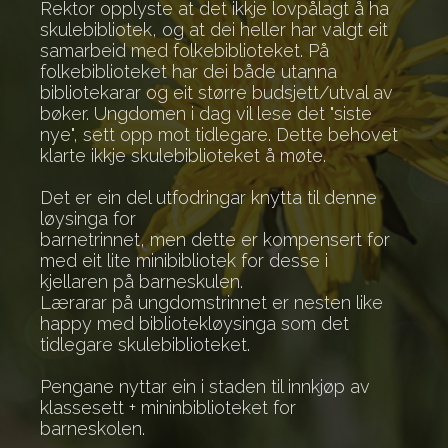
Rektor opplyste at det ikkje lovpålagt å ha
skulebibliotek, og at dei heller har valgt eit
samarbeid med folkebiblioteket. På
folkebiblioteket har dei både utanna
bibliotekarar og eit større budsjett/utval av
bøker. Ungdomen i dag vil lese det "siste
nye", sett opp mot tidlegare. Dette behovet
klarte ikkje skulebiblioteket å møte.
Det er ein del utfodringar knytta til denne
løysinga for
barnetrinnet, men dette er kompensert for
med eit lite minibibliotek for desse i
kjellaren på barneskulen.
Lærarar på ungdomstrinnet er nesten like
happy med bibliotekløysinga som det
tidlegare skulebiblioteket.
Pengane nyttar ein i staden til innkjøp av
klassesett + mininbiblioteket for
barneskolen.