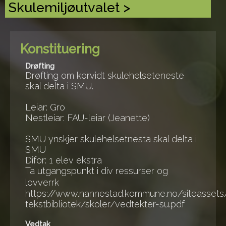
Skulemiljøutvalet >
Konstituering
Drøfting
Drøfting om korvidt skulehelseteneste
skal delta i SMU.
Leiar: Gro
Nestleiar: FAU-leiar (Jeanette)
SMU ynskjer skulehelsetnesta skal delta i
SMU
Difor: 1 elev ekstra
Ta utgangspunkt i div ressurser og
lovverrk
https://www.nannestad.kommune.no/siteassets
tekstbibliotek/skoler/vedtekter-su.pdf
Vedtak