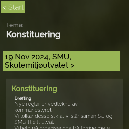
< Start
Tema:
Konstituering
19 Nov 2024, SMU,
Skulemiljøutvalet >
Konstituering
Drøfting
Nye reglar er vedtekne av
kommunestyret.
Vi tolkar desse slik at vi slår saman SU og
SMU til eitt utval.
Vi held på organiseringa frå forrige møte