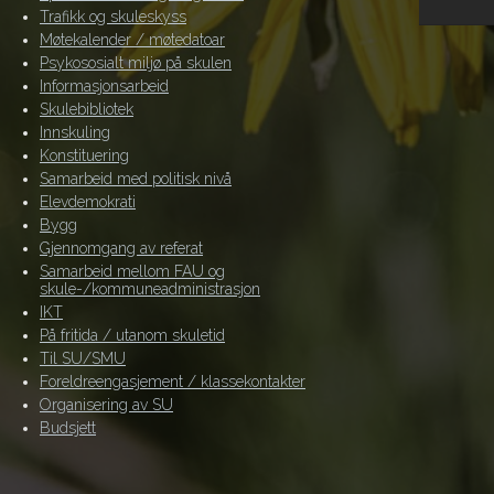
Trafikk og skuleskyss
Møtekalender / møtedatoar
Psykososialt miljø på skulen
Informasjonsarbeid
Skulebibliotek
Innskuling
Konstituering
Samarbeid med politisk nivå
Elevdemokrati
Bygg
Gjennomgang av referat
Samarbeid mellom FAU og
skule-/kommuneadministrasjon
IKT
På fritida / utanom skuletid
Til SU/SMU
Foreldreengasjement / klassekontakter
Organisering av SU
Budsjett