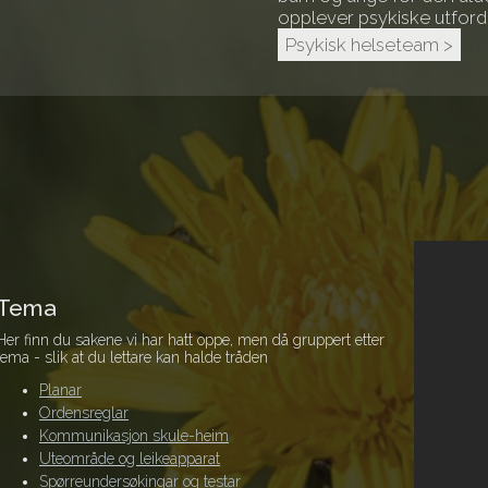
opplever psykiske utfordr
Psykisk helseteam >
Tema
Her finn du sakene vi har hatt oppe, men då gruppert etter
tema - slik at du lettare kan halde tråden
Planar
Ordensreglar
Kommunikasjon skule-heim
Uteområde og leikeapparat
Spørreundersøkingar og testar