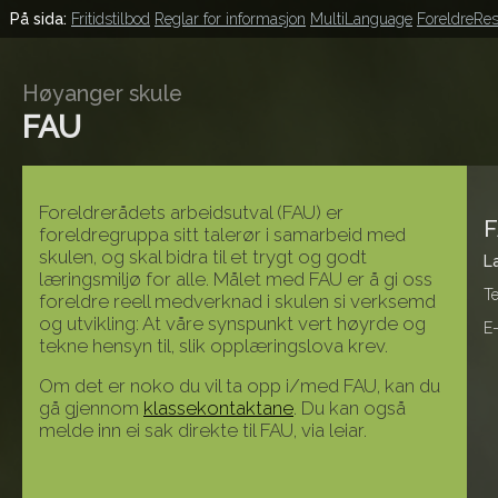
På sida:
Fritidstilbod
Reglar for informasjon
MultiLanguage
ForeldreRe
Høyanger skule
FAU
Foreldrerådets arbeidsutval (FAU) er
F
foreldregruppa sitt talerør i samarbeid med
skulen, og skal bidra til et trygt og godt
L
læringsmiljø for alle. Målet med FAU er å gi oss
Te
foreldre reell medverknad i skulen si verksemd
og utvikling: At våre synspunkt vert høyrde og
E
tekne hensyn til, slik opplæringslova krev.
Om det er noko du vil ta opp i/med FAU, kan du
gå gjennom
klassekontaktane
. Du kan også
melde inn ei sak direkte til FAU, via leiar.