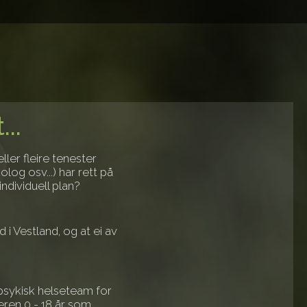
...
ller fleire tenester
olog osv...) har rett på
ndividuell plan?
 i Vestland, og at ei av
 psykisk helseteam for
eren 0 - 18 år som