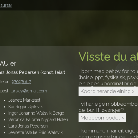
ssursar
Visste du at
AU er
...born med behov for to e
ars Jonas Pedersen (konst. leiar)
(helse, ppt, fysikalsk, psyk
lefon:
97097667
ein eigen koordinator og i
Koordinerande eining >:
-post:
larsjey@gmail.com
Jeanett Markeset
...vi har eige mobbeombod
Kai Roger Gjelsvik
dei bur i Høyanger?
Inger Johanne Walsvik Berge
Mobbeombodet >
Veronica Paloma Nygård Holen
Lars Jonas Pedersen
...kommunen har eit eige
Jeanette Wølke Friis Walsvik
barn og unge for dei i ald